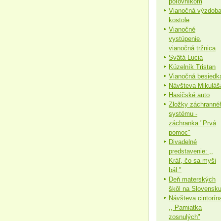
poľovníkom
Vianočná výzdoba
kostole
Vianočné
vystúpenie,
vianočná tržnica
Svätá Lucia
Kúzelník Tristan
Vianočná besiedk
Návšteva Mikuláš
Hasičské auto
Zložky záchranné
systému -
záchranka "Prvá
pomoc"
Divadelné
predstavenie: ,,
Kráľ, čo sa myši
bál."
Deň materských
škôl na Slovensk
Návšteva cintorín
,, Pamiatka
zosnulých"