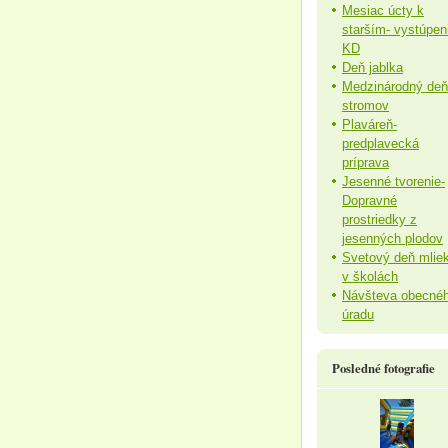
Mesiac úcty k
starším- vystúpen
KD
Deň jablka
Medzinárodný deň
stromov
Plaváreň-
predplavecká
príprava
Jesenné tvorenie-
Dopravné
prostriedky z
jesenných plodov
Svetový deň mlie
v školách
Návšteva obecné
úradu
Posledné fotografie