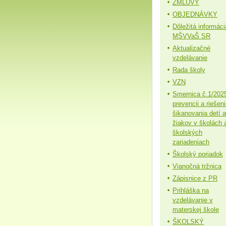
ZMLUVY
OBJEDNÁVKY
Dôležitá informáci
MŠVVaŠ SR
Aktualizačné
vzdelávanie
Rada školy
VZN
Smernica č.1/202
prevencii a riešen
šikanovania detí a
žiakov v školách 
školských
zariadeniach
Školský poriadok
Vianočná tržnica
Zápisnice z PR
Prihláška na
vzdelávanie v
materskej škole
ŠKOLSKÝ