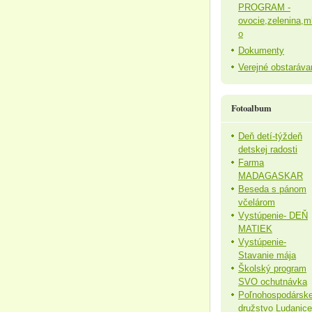
PROGRAM -
ovocie,zelenina,m
o
Dokumenty
Verejné obstaráva
Fotoalbum
Deň detí-týždeň
detskej radosti
Farma
MADAGASKAR
Beseda s pánom
včelárom
Vystúpenie- DEŇ
MATIEK
Vystúpenie-
Stavanie mája
Školský program
SVO ochutnávka
Poľnohospodársk
družstvo Ludanice