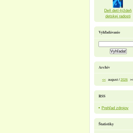
Deň detí-týždeň
detskej radosti
Vyhľadávanie
Archív
<<
august /
2026
>
RSS
Prehľad zdrojov
Štatistiky