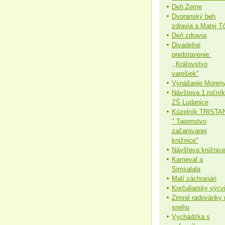
Deň Zeme
Dvoranský beh
zdravia a Matej T
Deň zdravia
Divadelné
predstavenie:
,,Kráľovstvo
varešiek"
Vynášanie Moren
Návšteva 1.roční
ZŠ Ludanice
Kúzelník TRISTAN
" Tajomstvo
začarovanej
knižnice"
Návšteva knižnic
Karneval a
Simsalala
Malí záchranári
Korčuliarsky výcv
Zimné radovánky 
snehu
Vychádzka s