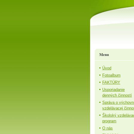
Menu
Úvod
Fotoalbum
FAKTÚRY
Usporiadanie
denných činností
Správa o výchovn
vzdelávacej činno
Školský vzdeláva
program
O nás