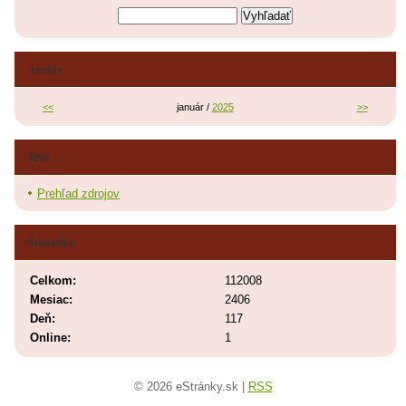
Archív
<<
január /
2025
>>
RSS
Prehľad zdrojov
Štatistiky
Celkom:
112008
Mesiac:
2406
Deň:
117
Online:
1
© 2026 eStránky.sk
|
RSS