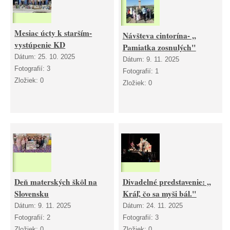
Mesiac úcty k starším-
Návšteva cintorína- ,,
vystúpenie KD
Pamiatka zosnulých"
Dátum:
25. 10. 2025
Dátum:
9. 11. 2025
Fotografií:
3
Fotografií:
1
Zložiek:
0
Zložiek:
0
Deň materských škôl na
Divadelné predstavenie: ,,
Slovensku
Kráľ, čo sa myši bál."
Dátum:
9. 11. 2025
Dátum:
24. 11. 2025
Fotografií:
2
Fotografií:
3
Zložiek:
0
Zložiek:
0