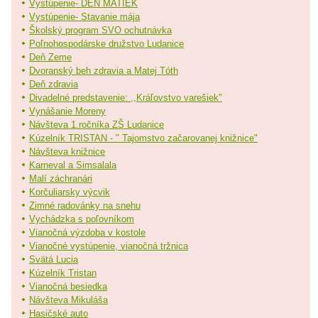
Vystúpenie- DEŇ MATIEK
Vystúpenie- Stavanie mája
Školský program SVO ochutnávka
Poľnohospodárske družstvo Ludanice
Deň Zeme
Dvoranský beh zdravia a Matej Tóth
Deň zdravia
Divadelné predstavenie: ,,Kráľovstvo varešiek"
Vynášanie Moreny
Návšteva 1.ročníka ZŠ Ludanice
Kúzelník TRISTAN - " Tajomstvo začarovanej knižnice"
Návšteva knižnice
Karneval a Simsalala
Malí záchranári
Korčuliarsky výcvik
Zimné radovánky na snehu
Vychádzka s poľovníkom
Vianočná výzdoba v kostole
Vianočné vystúpenie, vianočná tržnica
Svätá Lucia
Kúzelník Tristan
Vianočná besiedka
Návšteva Mikuláša
Hasičské auto