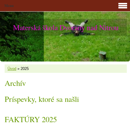
Menu
Materská škola Dvorany nad Nitrou
Úvod
»
2025
Archív
Príspevky, ktoré sa našli
FAKTÚRY 2025