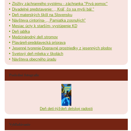
Zložky záchranného systému - záchranka "Prvá pomoc"
Divadelné predstavenie: ,, Kráľ, čo sa myši bál."
Deň materských škôl na Slovensku
Návšteva cintorína- ,, Pamiatka zosnulých"
Mesiac úcty k starším- vystúpenie KD
Deň jablka
Medzinárodný deň stromov
Plaváreň-predplavecká príprava
Jesenné tvorenie-Dopravné prostriedky z jesenných plodov
Svetový deň mlieka v školách
Návšteva obecného úradu
Posledné fotografie
Deň detí-týždeň detskej radosti
Vyhľadávanie